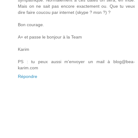
sympathique. Normalement à ces dates on sera, en Inde.
Mais on ne sait pas encore exactement ou. Que tu veux
dire faire coucou par internet (skype ? msn ?) ?
Bon courage.
A+ et passe le bonjour à la Team
Karim
PS : tu peux aussi m'envoyer un mail à blog@bea-
karim.com
Répondre